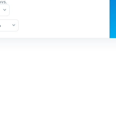
DVS.
n