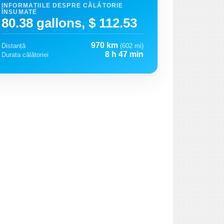
INFORMAȚIILE DESPRE CĂLĂTORIE
ÎNSUMATE
80.38 gallons, $ 112.53
970 km
Distanță
(602 mi)
8 h 47 min
Durata călătoriei