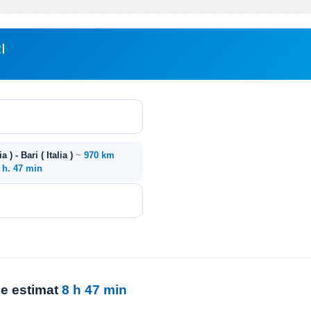
I
ia ) - Bari ( Italia )
~
970 km
 h. 47 min
ie estimat
8 h 47 min