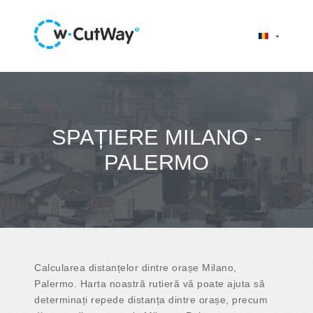
SPAȚIERE MILANO -
PALERMO
Calcularea distanțelor dintre orașe Milano,
Palermo. Harta noastră rutieră vă poate ajuta să
determinați repede distanța dintre orașe, precum