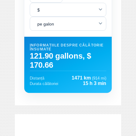
$
pe galon
INFORMAȚIILE DESPRE CĂLĂTORIE
ÎNSUMATE
121.90 gallons, $
170.66
1471 km
Distanță
(914 mi)
15 h 3 min
Durata călătoriei