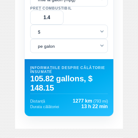
PREȚ COMBUSTIBIL
$
pe galon
INFORMAȚIILE DESPRE CĂLĂTORIE
ÎNSUMATE
105.82 gallons, $
148.15
1277 km
Distanță
(793 mi)
13 h 22 min
Durata călătoriei