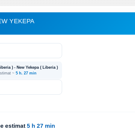
EW YEKEPA
beria ) - New Yekepa ( Liberia )
estimat ~
5 h. 27 min
ie estimat
5 h 27 min