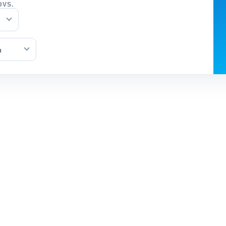
DVS.
n