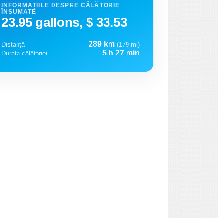
INFORMAȚIILE DESPRE CĂLĂTORIE
ÎNSUMATE
23.95 gallons, $ 33.53
289 km
Distanță
(179 mi)
5 h 27 min
Durata călătoriei