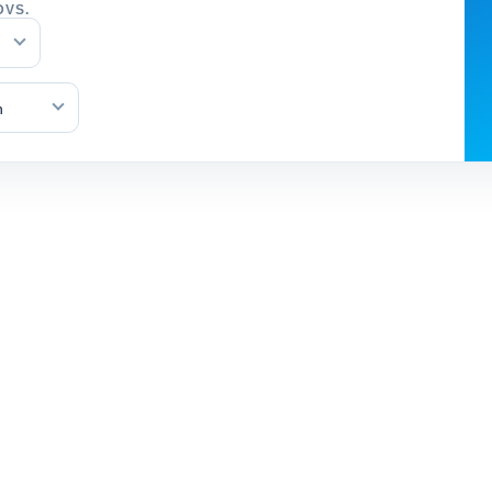
DVS.
n