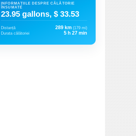
INFORMAȚIILE DESPRE CĂLĂTORIE
ÎNSUMATE
23.95 gallons, $ 33.53
289 km
Distanță
(179 mi)
5 h 27 min
Durata călătoriei