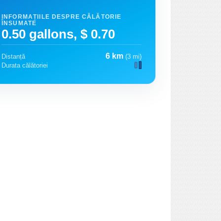
INFORMAȚIILE DESPRE CĂLĂTORIE
ÎNSUMATE
0.50 gallons, $ 0.70
6 km
Distanță
(3 mi)
Durata călătoriei