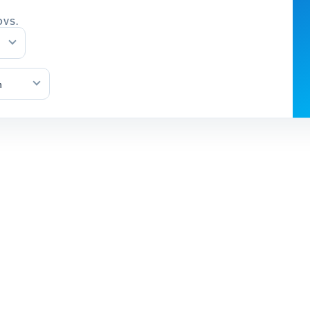
DVS.
n