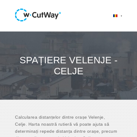
SPAȚIERE VELENJE -
CELJE
Calcularea distanțelor dintre orașe Velenje,
Celje. Harta noastră rutieră vă poate ajuta să
determinați repede distanța dintre orașe, precum