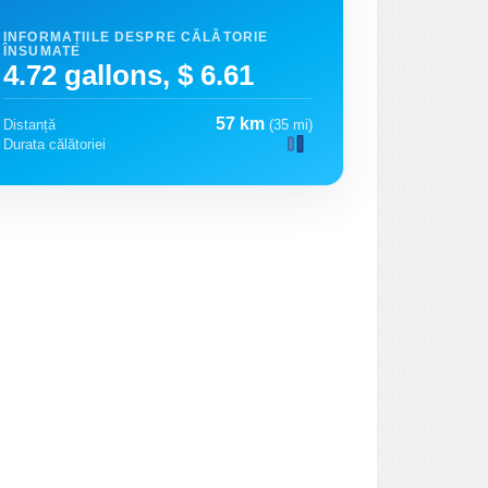
INFORMAȚIILE DESPRE CĂLĂTORIE
ÎNSUMATE
4.72 gallons, $ 6.61
57 km
Distanță
(35 mi)
Durata călătoriei