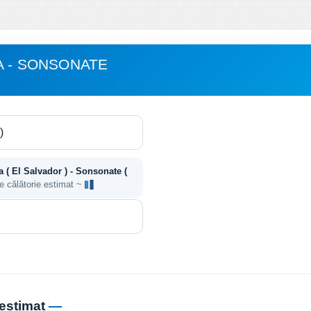
A - SONSONATE
a ( El Salvador ) - Sonsonate (
e călătorie estimat ~
 estimat
—