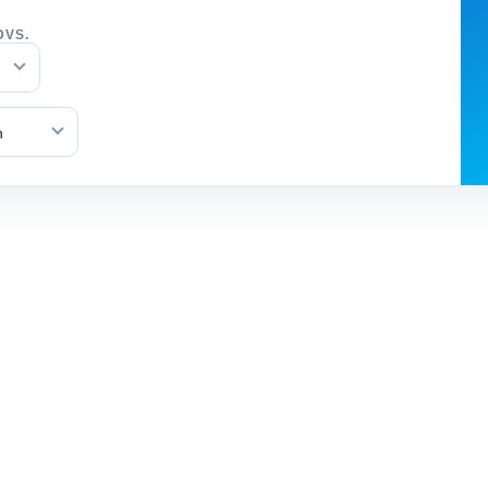
DVS.
n