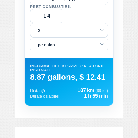
PREȚ COMBUSTIBIL
$
pe galon
INFORMAȚIILE DESPRE CĂLĂTORIE
ÎNSUMATE
8.87 gallons, $ 12.41
107 km
Distanță
(66 mi)
1 h 55 min
Durata călătoriei