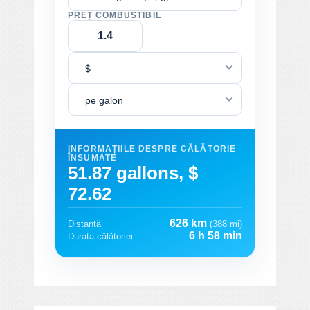
PREȚ COMBUSTIBIL
$
pe galon
INFORMAȚIILE DESPRE CĂLĂTORIE
ÎNSUMATE
51.87 gallons, $
72.62
626 km
Distanță
(388 mi)
6 h 58 min
Durata călătoriei