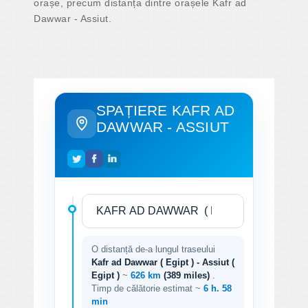
orașe, precum distanța dintre orașele Kafr ad
Dawwar - Assiut.
SPAȚIERE KAFR AD
DAWWAR - ASSIUT
O distanță de-a lungul traseului
Kafr ad Dawwar ( Egipt ) - Assiut (
Egipt )
~
626 km
(389 miles)
.
Timp de călătorie estimat ~
6 h. 58
min