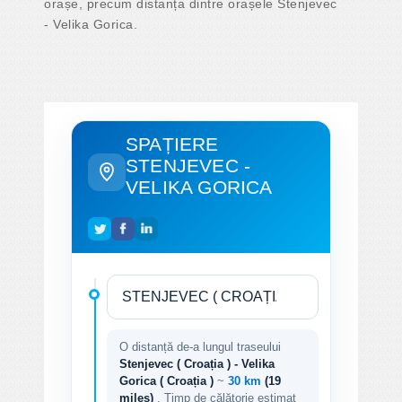
orașe, precum distanța dintre orașele Stenjevec
- Velika Gorica.
SPAȚIERE
STENJEVEC -
VELIKA GORICA
O distanță de-a lungul traseului
Stenjevec ( Croația ) - Velika
Gorica ( Croația )
~
30 km
(19
miles)
. Timp de călătorie estimat