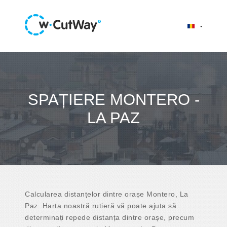
SPAȚIERE MONTERO -
LA PAZ
Calcularea distanțelor dintre orașe Montero, La
Paz. Harta noastră rutieră vă poate ajuta să
determinați repede distanța dintre orașe, precum