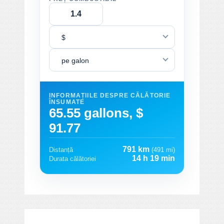
$
pe galon
INFORMAȚIILE DESPRE CĂLĂTORIE
ÎNSUMATE
65.55 gallons, $
91.77
791 km
Distanță
(491 mi)
14 h 19 min
Durata călătoriei