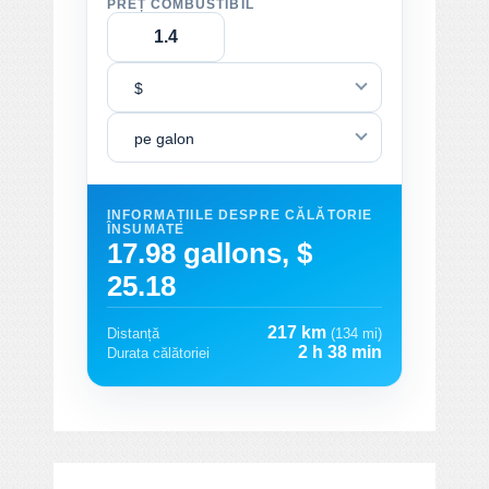
PREȚ COMBUSTIBIL
$
pe galon
INFORMAȚIILE DESPRE CĂLĂTORIE
ÎNSUMATE
17.98 gallons, $
25.18
217 km
Distanță
(134 mi)
2 h 38 min
Durata călătoriei