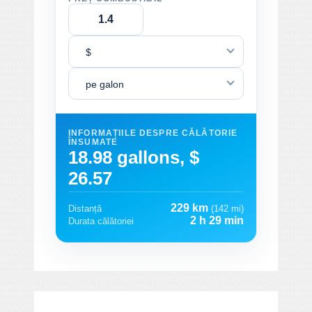
$
pe galon
INFORMAȚIILE DESPRE CĂLĂTORIE
ÎNSUMATE
18.98 gallons, $
26.57
229 km
Distanță
(142 mi)
2 h 29 min
Durata călătoriei