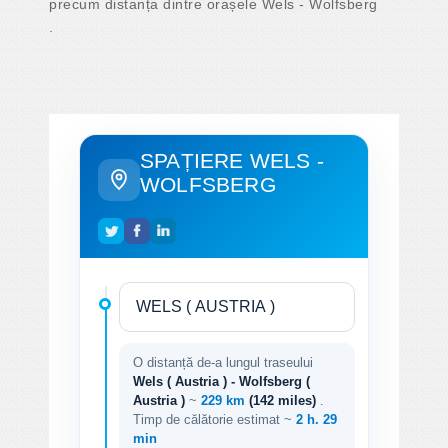
precum distanța dintre orașele Wels - Wolfsberg
.
SPAȚIERE WELS -
WOLFSBERG
O distanță de-a lungul traseului
Wels ( Austria ) - Wolfsberg (
Austria )
~
229 km
(142 miles)
.
Timp de călătorie estimat ~
2 h. 29
min