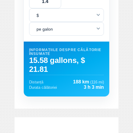
$
pe galon
INFORMAȚIILE DESPRE CĂLĂTORIE
ÎNSUMATE
15.58 gallons, $
21.81
188 km
Distanță
(116 mi)
3 h 3 min
Durata călătoriei