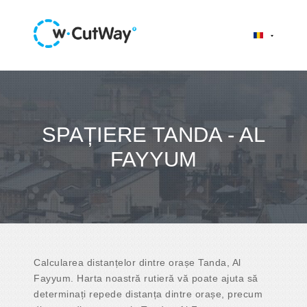
SPAȚIERE TANDA - AL
FAYYUM
Calcularea distanțelor dintre orașe Tanda, Al
Fayyum. Harta noastră rutieră vă poate ajuta să
determinați repede distanța dintre orașe, precum