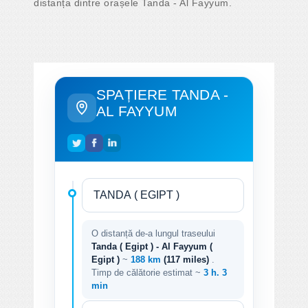
distanța dintre orașele Tanda - Al Fayyum.
SPAȚIERE TANDA -
AL FAYYUM
O distanță de-a lungul traseului
Tanda ( Egipt ) - Al Fayyum (
Egipt )
~
188 km
(117 miles)
.
Timp de călătorie estimat ~
3 h. 3
min