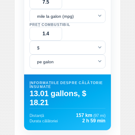
mile la galon (mpg)
PREȚ COMBUSTIBIL
$
pe galon
INFORMAȚIILE DESPRE CĂLĂTORIE
ÎNSUMATE
13.01 gallons, $
18.21
157 km
Distanță
(97 mi)
2 h 59 min
Durata călătoriei