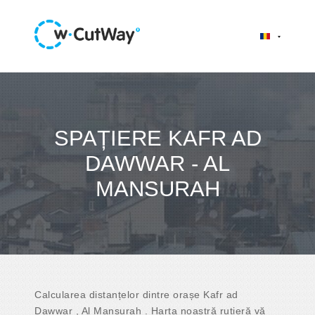
SPAȚIERE KAFR AD
DAWWAR - AL
MANSURAH
Calcularea distanțelor dintre orașe Kafr ad
Dawwar , Al Mansurah . Harta noastră rutieră vă