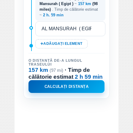
Mansurah ( Egipt )
~
157 km
(98
miles)
. Timp de călătorie estimat
~
2 h. 59 min
ADĂUGAȚI ELEMENT
O DISTANȚĂ DE-A LUNGUL
TRASEULUI
157 km
· Timp de
(97 mi)
călătorie estimat
2 h 59 min
CALCULAȚI DISTANȚA